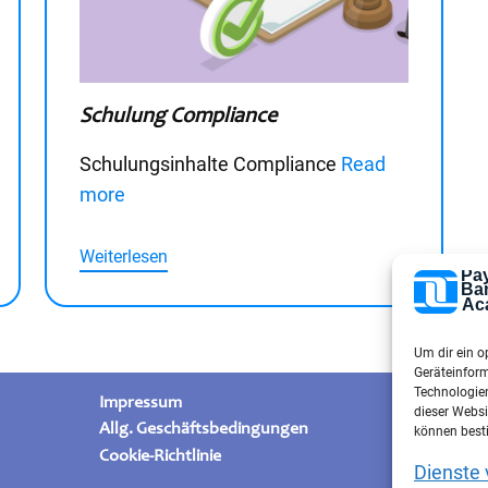
Schulung Compliance
Schulungsinhalte Compliance
Read
more
Weiterlesen
Um dir ein o
Geräteinfor
Technologien
Impressum
dieser Websi
Allg. Geschäftsbedingungen
können best
Cookie-Richtlinie
Dienste 